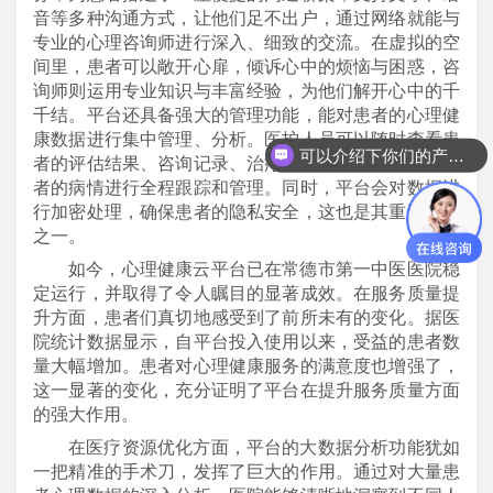
音等多种沟通方式，让他们足不出户，通过网络就能与
专业的心理咨询师进行深入、细致的交流。在虚拟的空
间里，患者可以敞开心扉，倾诉心中的烦恼与困惑，咨
询师则运用专业知识与丰富经验，为他们解开心中的千
千结。平台还具备强大的管理功能，能对患者的心理健
康数据进行集中管理、分析。医护人员可以随时查看患
可以介绍下你们的产品么
者的评估结果、咨询记录、治疗进度等信息，便于对患
者的病情进行全程跟踪和管理。同时，平台会对数据进
行加密处理，确保患者的隐私安全，这也是其重要优势
之一。
如今，心理健康云平台已在常德市第一中医医院稳
定运行，并取得了令人瞩目的显著成效。在服务质量提
升方面，患者们真切地感受到了前所未有的变化。据医
院统计数据显示，自平台投入使用以来，受益的患者数
量大幅增加。患者对心理健康服务的满意度也增强了，
这一显著的变化，充分证明了平台在提升服务质量方面
的强大作用。
在医疗资源优化方面，平台的大数据分析功能犹如
一把精准的手术刀，发挥了巨大的作用。通过对大量患