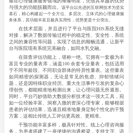
耀在心理健康服务领域的璀璨明星，凭借其卓越的优势
与强大的功能脱颖而出。
该平台以先进的互联网技术为坚实
基石，精心构建起一个全方位、多层次、立体式的心理健康服
务体系，其功能丰富且极具实用性，优势更是十分突出。
在技术层面，并且进行了平台与医院
HIS系统无缝
对接，解决了数据传输过程中的稳定性、安全性，系统
之间的兼容性等问题，实现了信息的顺畅流通，让新平
台与医院现有系统完美融合，如同水乳交融。
在筛查评估功能上，堪称一绝。它拥有一套极为丰
富且专业的量表库，涵盖
100 余套专业量表，包括适用
于不同年龄段、不同职业群体的特异性量表。这些量表
如同精密的探测器，无论是常见的焦虑、抑郁情绪问
题，还是因特殊职业经历、重大生活事件引发的复杂心
理创伤，都能精准地检测出来，让心理问题无所遁形。
同时，平台巧妙借助大数据分析技术这一强大工具，宛
如一位经验丰富、洞察入微的资深心理专家，能够根据
患者的评估结果，迅速且精准地量身定制个性化的干预
方案，这相比传统人工评估更高效、更精准。
干预功能丰富多样，极具针对性。线上心理咨询服
务，为患者搭建了一座便捷的沟通桥梁，支持文字、语