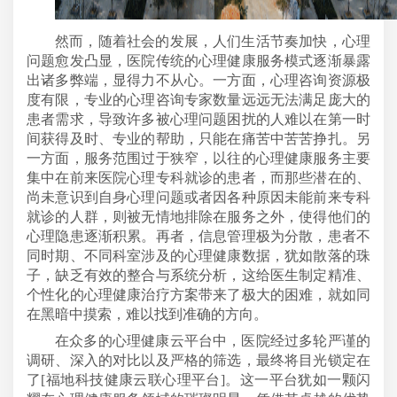
然而，随着社会的发展，人们生活节奏加快，心理
问题愈发凸显，医院传统的心理健康服务模式逐渐暴露
出诸多弊端，显得力不从心。一方面，心理咨询资源极
度有限，专业的心理咨询专家数量远远无法满足庞大的
患者需求，导致许多被心理问题困扰的人难以在第一时
间获得及时、专业的帮助，只能在痛苦中苦苦挣扎。另
一方面，服务范围过于狭窄，以往的心理健康服务主要
集中在前来医院心理专科就诊的患者，而那些潜在的、
尚未意识到自身心理问题或者因各种原因未能前来专科
就诊的人群，则被无情地排除在服务之外，使得他们的
心理隐患逐渐积累。再者，信息管理极为分散，患者不
同时期、不同科室涉及的心理健康数据，犹如散落的珠
子，缺乏有效的整合与系统分析，这给医生制定精准、
个性化的心理健康治疗方案带来了极大的困难，就如同
在黑暗中摸索，难以找到准确的方向。
在众多的心理健康云平台中，医院经过多轮严谨的
调研、深入的对比以及严格的筛选，最终将目光锁定在
了
[福地科技健康云联心理平台]。这一平台犹如一颗闪