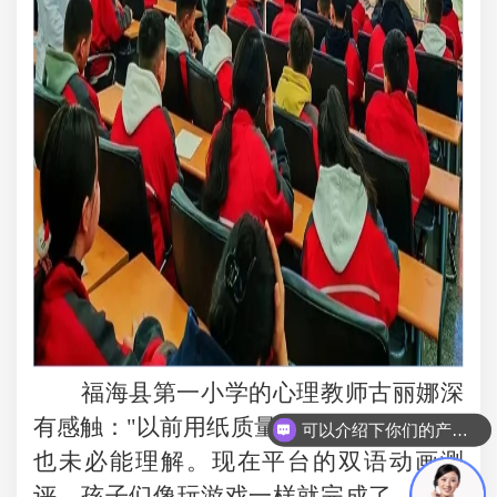
福海县第一小学的心理教师古丽娜深
有感触："以前用纸质量表，翻译过来学生
可以介绍下你们的产品么
也未必能理解。现在平台的双语动画测
评，孩子们像玩游戏一样就完成了，数据